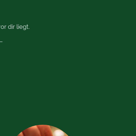
r dir liegt.
 –