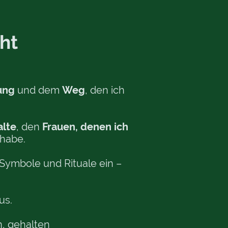
ht
rung
und dem
Weg
, den ich
alte
, den
Frauen, denen ich
habe.
g, Symbole und Rituale ein –
us.
n, gehalten