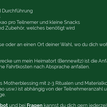
d Durchführung
s
akao pro Teilnemer und kleine Snacks
 und Zubehör, welches benötigt wird
e oder an einen Ort deiner Wahl, wo du dich wohl
recke um mein Heimatort (Bennewitz) ist die Anfa
he Fahrtkosten nach Absprache anfallen.
lles Motherblessing mit 2-3 Ritualen und Material
kao usw.) ist abhängig von der Teilnehmeranzahl u
ge.
ebot
und bei
Fragen
kannst du dich gern jederze